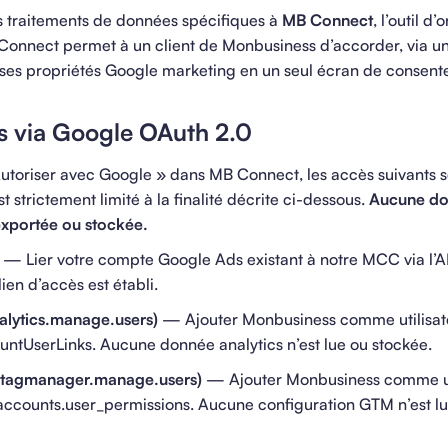
es traitements de données spécifiques à
MB Connect
, l’outil d
onnect permet à un client de Monbusiness d’accorder, via un
à ses propriétés Google marketing en un seul écran de consen
s via Google OAuth 2.0
Autoriser avec Google » dans MB Connect, les accès suivants 
trictement limité à la finalité décrite ci-dessous.
Aucune do
exportée ou stockée.
— Lier votre compte Google Ads existant à notre MCC via l’A
ien d’accès est établi.
alytics.manage.users)
— Ajouter Monbusiness comme utilisate
ountUserLinks. Aucune donnée analytics n’est lue ou stockée.
/tagmanager.manage.users)
— Ajouter Monbusiness comme uti
accounts.user_permissions. Aucune configuration GTM n’est l