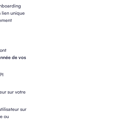
’onboarding
 lien unique
tement
sont
nnée de vos
PI
ur sur votre
lisateur sur
ue ou