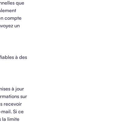
nnelles que
galement
 en compte
Envoyez un
fiables à des
mises à jour
ormations sur
us recevoir
mail. Si ce
la limite