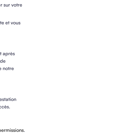
 sur votre
te et vous
 après
 de
e notre
estation
ccès.
ermissions
.