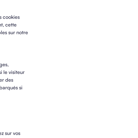
os cookies
t, cette
bles sur notre
ges,
 le visiteur
ser des
mbarqués si
ez sur vos